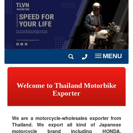
MENU
Toggle
navigation
Welcome to Thailand Motorbike
Exporter
We are a motorcycle-wholesales exporter from
Thailand. We export all kind of Japanese
motorcycle brand including HONDA,