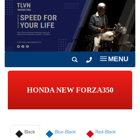
MENU
Toggle
navigation
HONDA NEW FORZA350
◆
◆
◆
Black
Blue-Black
Red-Black